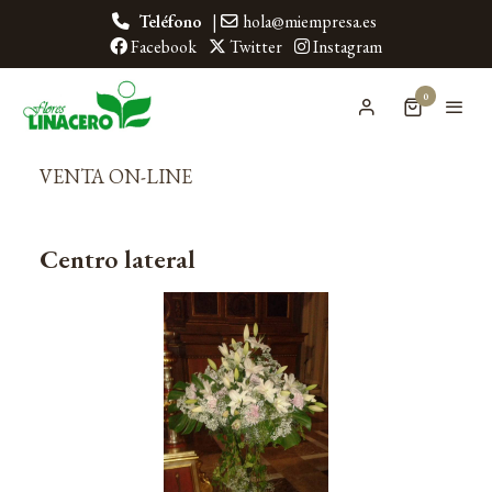
Teléfono
|
hola@miempresa.es
Facebook
Twitter
Instagram
0
VENTA ON-LINE
Centro lateral