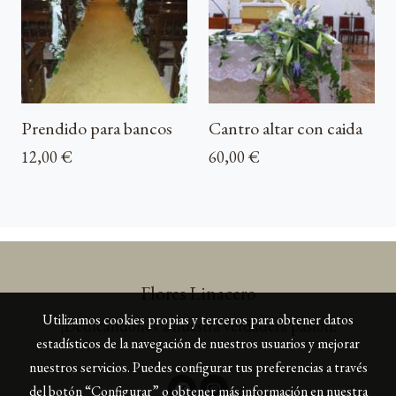
Prendido para bancos
Cantro altar con caida
12,00 €
60,00 €
Flores Linacero
Utilizamos cookies propias y terceros para obtener datos
¡Dedicándonos a nuestra verdadera pasión!
estadísticos de la navegación de nuestros usuarios y mejorar
nuestros servicios. Puedes configurar tus preferencias a través
del botón “Configurar” o obtener más información en nuestra