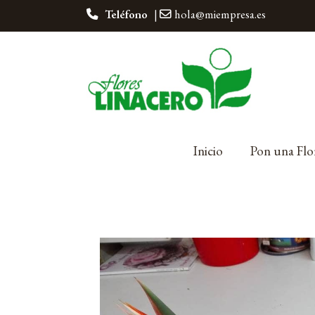
Teléfono
|
hola@miempresa.es
Inicio
Pon una Flo
VENTA ON-LINE
Centro mesa Estreliz