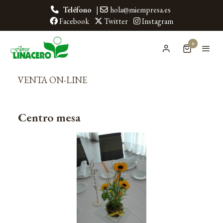
Teléfono
|
hola@miempresa.es
Facebook
Twitter
Instagram
0
VENTA ON-LINE
Centro mesa