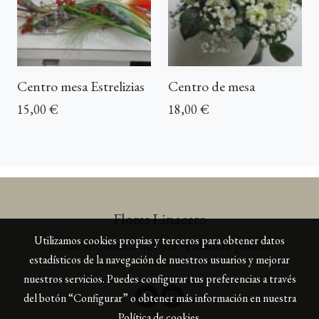
Centro mesa Estrelizias
Centro de mesa
15,00 €
18,00 €
Flores Linacero
Utilizamos cookies propias y terceros para obtener datos
¡Dedicándonos a nuestra verdadera pasión!
estadísticos de la navegación de nuestros usuarios y mejorar
nuestros servicios. Puedes configurar tus preferencias a través
del botón “Configurar” o obtener más información en nuestra
Política de cookies
.