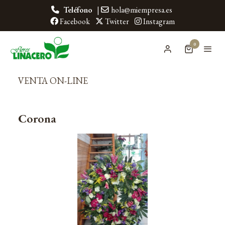
Teléfono
|
hola@miempresa.es
Facebook
Twitter
Instagram
0
VENTA ON-LINE
Corona