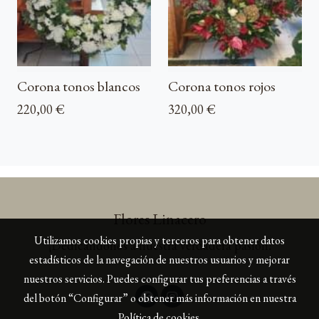
Corona tonos blancos
Corona tonos rojos
220,00 €
320,00 €
Flores Linacero
Utilizamos cookies propias y terceros para obtener datos
¡Dedicándonos a nuestra verdadera pasión!
estadísticos de la navegación de nuestros usuarios y mejorar
nuestros servicios. Puedes configurar tus preferencias a través
del botón “Configurar” o obtener más información en nuestra
Política de cookies
.