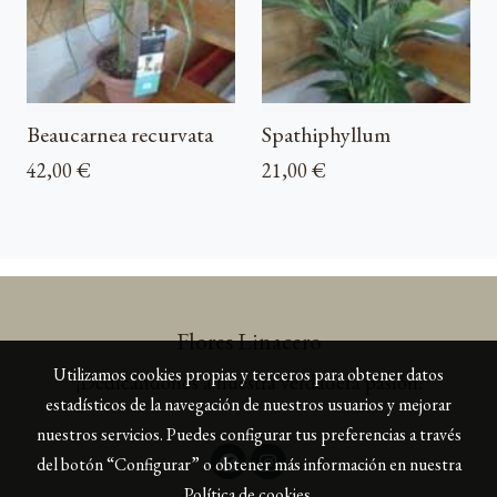
Beaucarnea recurvata
Spathiphyllum
42,00 €
21,00 €
Flores Linacero
Utilizamos cookies propias y terceros para obtener datos
¡Dedicándonos a nuestra verdadera pasión!
estadísticos de la navegación de nuestros usuarios y mejorar
nuestros servicios. Puedes configurar tus preferencias a través
del botón “Configurar” o obtener más información en nuestra
Política de cookies
.