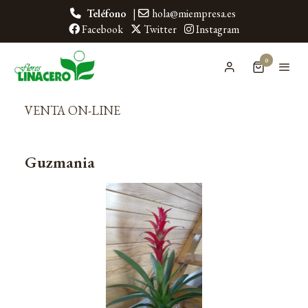
Teléfono
|
hola@miempresa.es
Facebook
Twitter
Instagram
0
VENTA ON-LINE
Guzmania