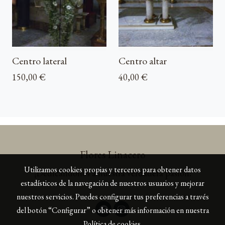
Centro lateral
Centro altar
150,00 €
40,00 €
Flores Linacero
Utilizamos cookies propias y terceros para obtener datos
¡Dedicándonos a nuestra verdadera pasión!
estadísticos de la navegación de nuestros usuarios y mejorar
nuestros servicios. Puedes configurar tus preferencias a través
del botón “Configurar” o obtener más información en nuestra
Política de cookies
.