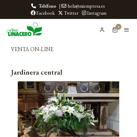
Teléfono
|
hola@miempresa.es
Facebook
Twitter
Instagram
0
VENTA ON-LINE
Jardinera central