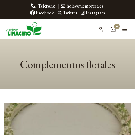
Teléfono
|
hola@miempresa.es
Facebook
Twitter
Instagram
0
Complementos florales