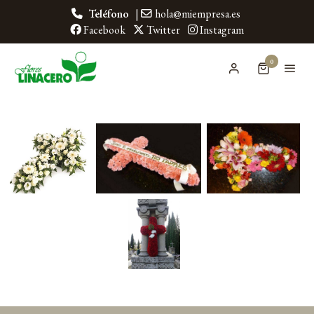
Teléfono
|
hola@miempresa.es
Facebook
Twitter
Instagram
0