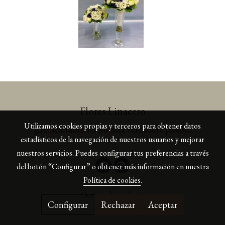
Flores Linacero
Utilizamos cookies propias y terceros para obtener datos
¡Dedicándonos a nuestra verdadera pasión!
estadísticos de la navegación de nuestros usuarios y mejorar
nuestros servicios. Puedes configurar tus preferencias a través
del botón “Configurar” o obtener más información en nuestra
Política de cookies
.
Política de cookies
Gestión de cookies
Configurar
Rechazar
Aceptar