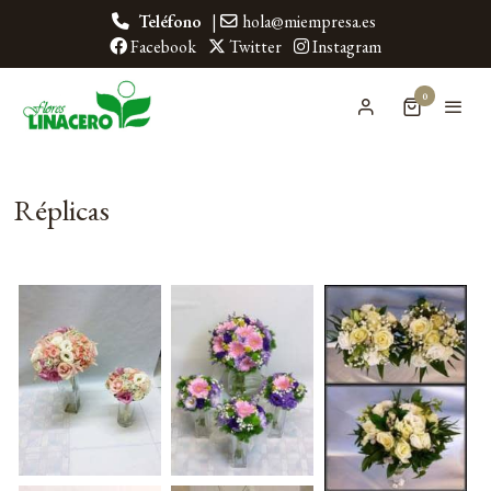
Teléfono
|
hola@miempresa.es
Facebook
Twitter
Instagram
0
Réplicas